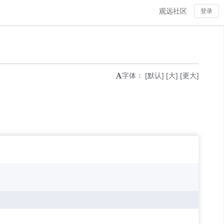
观远社区
登录
字体：
[默认]
[大]
[更大]