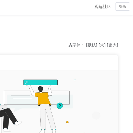
观远社区
登录
字体：
[默认]
[大]
[更大]