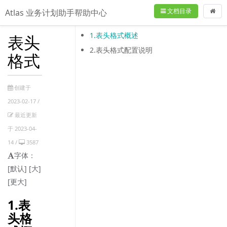
文档目录
Atlas 业务计划助手帮助中心
1.表头格式概述
表头
2.表头格式配置说明
格式
创建于
2023-02-17 /
最近更新
于 2023-04-
14 /
3587
字体：
[默认]
[大]
[更大]
1.表
头格