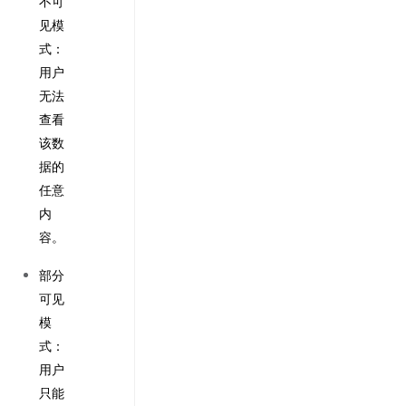
不可
见模
式：
用户
无法
查看
该数
据的
任意
内
容。
部分
可见
模
式：
用户
只能