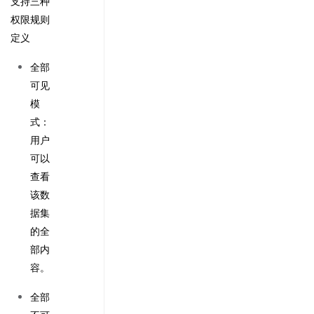
支持三种
权限规则
定义
全部
可见
模
式：
用户
可以
查看
该数
据集
的全
部内
容。
全部