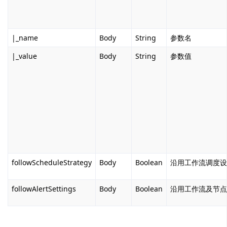
|_name
Body
String
参数名
|_value
B
ody
String
参数值
followScheduleStrategy
Body
Boolean
沿用工作流调度设
followAlertSettings
Body
Boolean
沿用工作流及节点