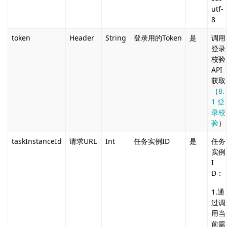
utf-
8
token
Header
String
登录用的Token
是
调用
登录
校验
API
获取
（
8.
1 登
录校
验
）
taskInstanceId
请求URL
Int
任务实例ID
是
任务
实例
I
D：
1.通
过调
用当
前篇