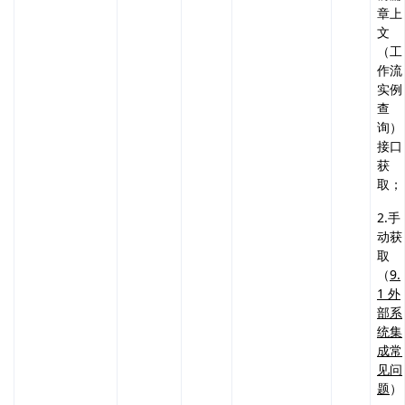
章上
文
（工
作流
实例
查
询）
接口
获
取；
2.手
动获
取
（
9.
1 外
部系
统集
成常
见问
题
）