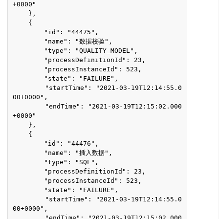
+0000"
    },
    {
        "id": "44475",
        "name": "数据校验",
        "type": "QUALITY_MODEL",
        "processDefinitionId": 23,
        "processInstanceId": 523,
        "state": "FAILURE",
        "startTime": "2021-03-19T12:14:55.0
00+0000",
        "endTime": "2021-03-19T12:15:02.000
+0000"
    },
    {
        "id": "44476",
        "name": "插入数据",
        "type": "SQL",
        "processDefinitionId": 23,
        "processInstanceId": 523,
        "state": "FAILURE",
        "startTime": "2021-03-19T12:14:55.0
00+0000",
        "endTime": "2021-03-19T12:15:02.000