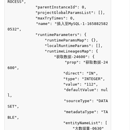
ROCESS",
            "parentInstanceId": 0,
            "projectGlobalParamsList": [],
            "maxTryTimes": 0,
            "name": "插入至MySQL-1-165882582
0532",
            "runtimeParameters": {
                "runtimeParamsMap": {},
                "localRuntimeParams": [],
                "runtimeLineagesMap": {
                    "获取数据-24600": {
                        "prop": "获取数据-24
600",
                        "direct": "IN",
                        "type": "INTEGER",
                        "value": "112",
                        "defaultValue": nul
l,
                        "sourceType": "DATA
SET",
                        "metadataType": "TA
BLE",
                        "entityNameList": [
                            "大数据量-0630"