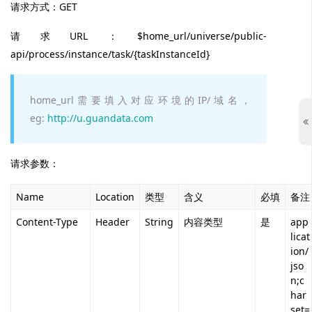
请求方式：GET
请求URL：$home_url/universe/public-
api/process/instance/task/{taskInstanceId}
home_url需要填入对应环境的IP/域名，
eg:
http://u.guandata.com
请求参数：
Name
Location
类型
含义
必填
备注
Content-Type
Header
String
内容类型
是
app
licat
ion/
jso
n;c
har
set=