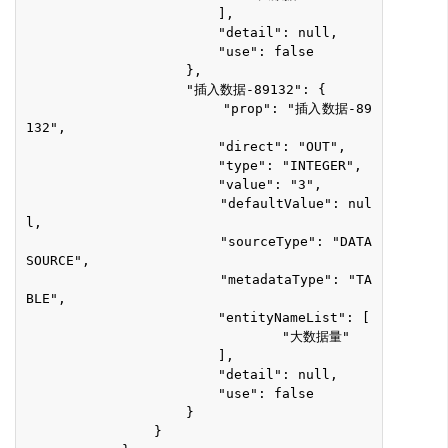
                        ],
                        "detail": null,
                        "use": false
                    },
                    "插入数据-89132": {
                        "prop": "插入数据-89
132",
                        "direct": "OUT",
                        "type": "INTEGER",
                        "value": "3",
                        "defaultValue": nul
l,
                        "sourceType": "DATA
SOURCE",
                        "metadataType": "TA
BLE",
                        "entityNameList": [
                                "大数据量"
                        ],
                        "detail": null,
                        "use": false
                    }
                }