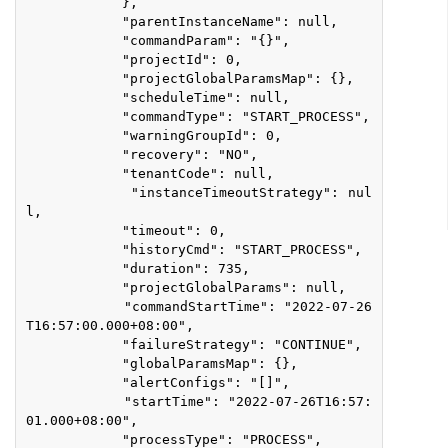
            },
            "parentInstanceName": null,
            "commandParam": "{}",
            "projectId": 0,
            "projectGlobalParamsMap": {},
            "scheduleTime": null,
            "commandType": "START_PROCESS",
            "warningGroupId": 0,
            "recovery": "NO",
            "tenantCode": null,
            "instanceTimeoutStrategy": nul
l,
            "timeout": 0,
            "historyCmd": "START_PROCESS",
            "duration": 735,
            "projectGlobalParams": null,
            "commandStartTime": "2022-07-26
T16:57:00.000+08:00",
            "failureStrategy": "CONTINUE",
            "globalParamsMap": {},
            "alertConfigs": "[]",
            "startTime": "2022-07-26T16:57:
01.000+08:00",
            "processType": "PROCESS",