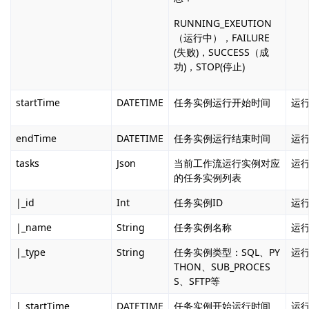
RUNNING_EXEUTION
（运行中），FAILURE
(失败)，SUCCESS（成
功)，STOP(停止)
startTime
DATETIME
任务实例运行开始时间
运
endTime
DATETIME
任务实例运行结束时间
运
tasks
Json
当前工作流运行实例对应
运
的任务实例列表
|_id
Int
任务实例ID
运
|_name
String
任务实例名称
运
|_type
String
任务实例类型：SQL、PY
运
THON、SUB_PROCES
S、SFTP等
|_startTime
DATETIME
任务实例开始运行时间
运