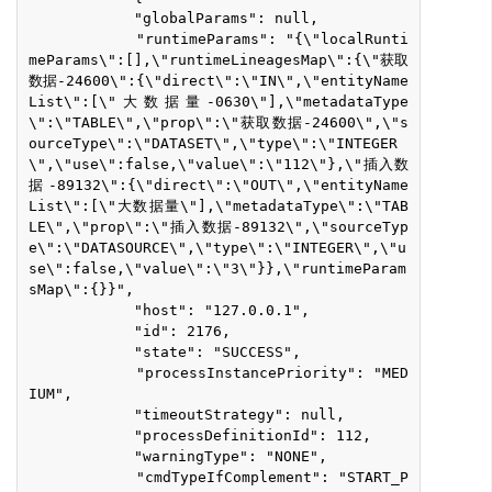
            "globalParams": null,
            "runtimeParams": "{\"localRunti
meParams\":[],\"runtimeLineagesMap\":{\"获取
数据-24600\":{\"direct\":\"IN\",\"entityName
List\":[\"大数据量-0630\"],\"metadataType
\":\"TABLE\",\"prop\":\"获取数据-24600\",\"s
ourceType\":\"DATASET\",\"type\":\"INTEGER
\",\"use\":false,\"value\":\"112\"},\"插入数
据-89132\":{\"direct\":\"OUT\",\"entityName
List\":[\"大数据量\"],\"metadataType\":\"TAB
LE\",\"prop\":\"插入数据-89132\",\"sourceTyp
e\":\"DATASOURCE\",\"type\":\"INTEGER\",\"u
se\":false,\"value\":\"3\"}},\"runtimeParam
sMap\":{}}",
            "host": "127.0.0.1",
            "id": 2176,
            "state": "SUCCESS",
            "processInstancePriority": "MED
IUM",
            "timeoutStrategy": null,
            "processDefinitionId": 112,
            "warningType": "NONE",
            "cmdTypeIfComplement": "START_P