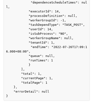
            "dependenceScheduleTimes": nul
l,
            "executorId": 14,
            "processDefinition": null,
            "workerGroupId": -1,
            "taskDependType": "TASK_POST",
            "userId": 14,
            "isSubProcess": "NO",
            "workerGroupName": null,
            "tenantId": 1,
            "endTime": "2022-07-26T17:09:1
6.000+08:00",
            "queue": null,
            "runTimes": 1
            }
        ],
        "total": 1,
        "currentPage": 1,
        "totalPage": 1
    },
    "errorDetail": null
}