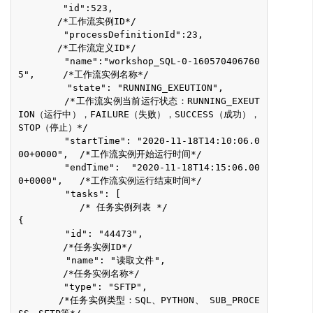
        "id":523,                           
       /*工作流实例ID*/
        "processDefinitionId":23,           
       /*工作流定义ID*/
        "name":"workshop_SQL-0-160570406760
5",     /*工作流实例名称*/
        "state": "RUNNING_EXEUTION",       
        /*工作流实例当前运行状态：RUNNING_EXEUT
ION（运行中），FAILURE（失败），SUCCESS（成功），
STOP（停止）*/
        "startTime": "2020-11-18T14:10:06.0
00+0000",  /*工作流实例开始运行时间*/
        "endTime":  "2020-11-18T14:15:06.00
0+0000",   /*工作流实例运行结束时间*/
        "tasks": [                         
           /* 任务实例列表 */
{
        "id": "44473",                     
        /*任务实例ID*/
        "name": "读取文件",                 
        /*任务实例名称*/
        "type": "SFTP",                     
       /*任务实例类型：SQL、PYTHON、 SUB_PROCE