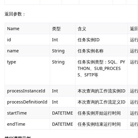
返回参数：
Name
类型
含义
返
id
Int
任务实例ID
运
name
String
任务实例名称
运
type
String
任务实例类型：SQL、PY
运
THON、SUB_PROCES
S、SFTP等
processInstanceId
Int
本次查询的工作流实例ID
运
processDefinitionId
Int
本次查询的工作流定义ID
运
startTime
DATETIME
任务实例开始运行时间
运
endTime
DATETIME
任务实例结束运行时间
运