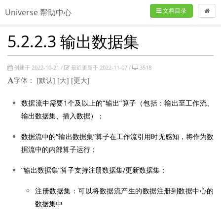
文档目录
Universe 帮助中心
5.2.2.3 输出数据集
创建于 2022-10-21 /
最近更新于 2022-11-07 /
3518
字体：
[默认]
[大]
[更大]
数据流中需要1个及以上的“输出”算子（包括：输出至工作流、
输出数据集、插入数据）；
数据流中的“输出数据集”算子在工作流引用时无感知，将作为数
据流中的内部算子运行；
“输出数据集”算子支持注册数据集/更新数据集：
注册数据集：可以将数据流产生的数据注册到数据中心的
数据集中