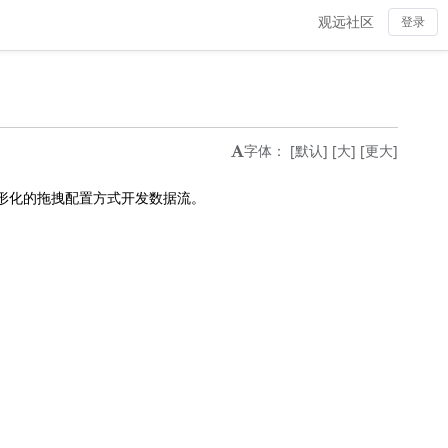
观远社区
登录
字体：
[默认]
[大]
[更大]
图形化的拖拽配置方式开发数据流。