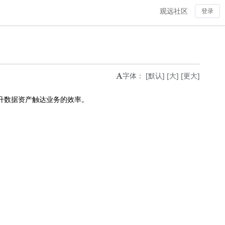
观远社区
登录
字体：
[默认]
[大]
[更大]
升数据资产触达业务的效率。