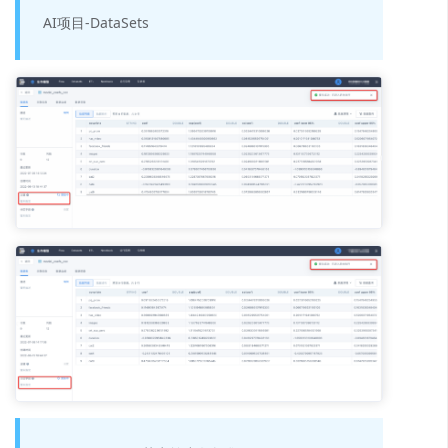
AI项目-DataSets