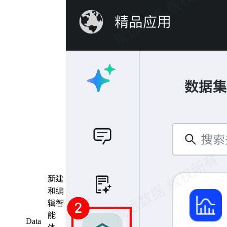
新建
和编
辑智
能
Data