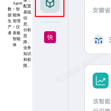
体，
Agent
配置
数
> 智
基础
据
能体
信
生
管理
息、
产
> 仪
分析
者
表板
思
智能
路、
体
业务
知识
和权
限。