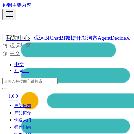
跳到主要内容
帮助中心
观远BI
ChatBI
数据开发
洞察Agent
DecideX
观远社区
中文
中文
English
1.0.0
更新日志
产品简介
快速入门
操作指南