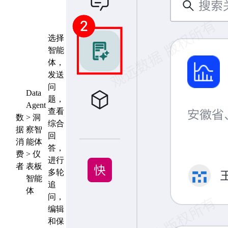
选择
智能
体，
发送
问
Data
题，
Agent
查看
数
> 洞
综合
据
察智
回
消
能体
答，
费
> 仪
进行
者
表板
多轮
智能
追
体
问，
编辑
和保