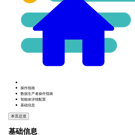
操作指南
数据生产者操作指南
智能体详情配置
基础信息
本页总览
基础信息