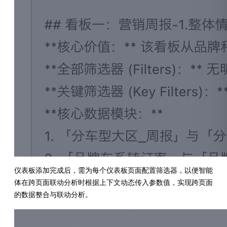
仪表板添加完成后，需为每个仪表板页面配置筛选器，以便智能
体在跨页面联动分析时根据上下文动态传入参数值，实现跨页面
的数据整合与联动分析。