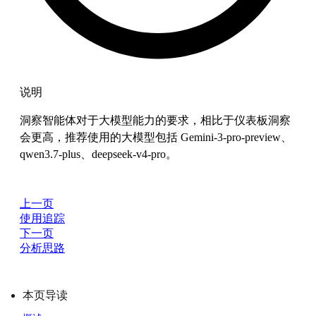
说明
洞察智能体对于大模型能力的要求，相比于仪表板洞察
会更高，推荐使用的大模型包括 Gemini-3-pro-preview、
qwen3.7-plus、deepseek-v4-pro。
上一页
使用追踪
下一页
分析思路
本页导读