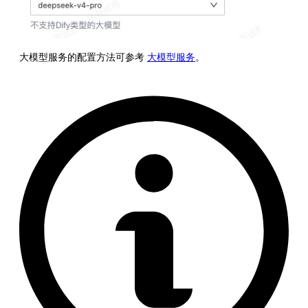
大模型服务的配置方法可参考
大模型服务
。