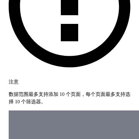
注意
数据范围最多支持添加 10 个页面，每个页面最多支持选
择 10 个筛选器。