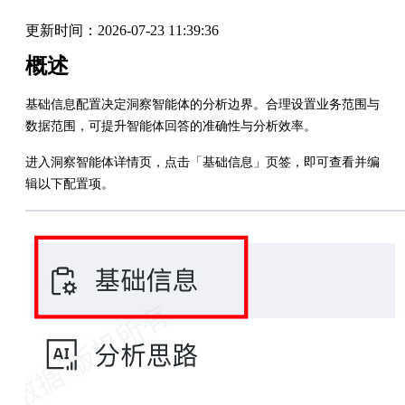
更新时间：
2026-07-23 11:39:36
概述
基础信息配置决定洞察智能体的分析边界。合理设置业务范围与
数据范围，可提升智能体回答的准确性与分析效率。
进入洞察智能体详情页，点击「基础信息」页签，即可查看并编
辑以下配置项。