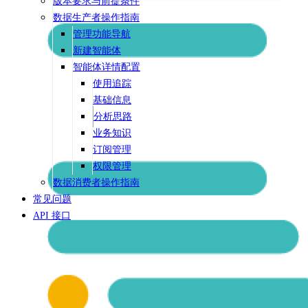
版本要求与前提条件
数据生产者操作指南
管理功能导航
新建智能体
智能体详情配置
使用追踪
基础信息
分析思路
业务知识
订阅管理
权限管理
数据消费者操作指南
常见问题
API 接口