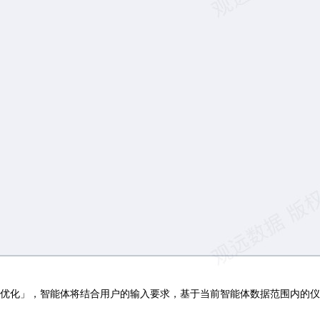
优化」，智能体将结合用户的输入要求，基于当前智能体数据范围内的仪