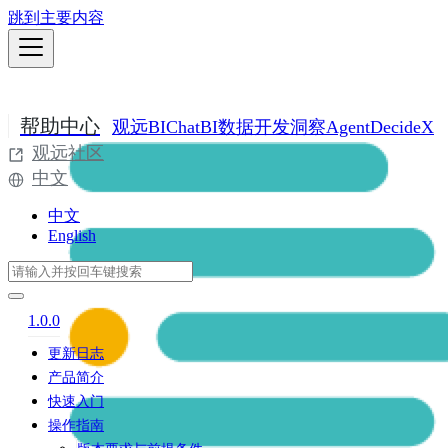
跳到主要内容
帮助中心
观远BI
ChatBI
数据开发
洞察Agent
DecideX
观远社区
中文
中文
English
1.0.0
更新日志
产品简介
快速入门
操作指南