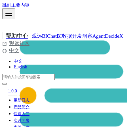
跳到主要内容
帮助中心
观远BI
ChatBI
数据开发
洞察Agent
DecideX
观远社区
中文
中文
English
1.0.0
更新日志
产品简介
快速入门
实时同步