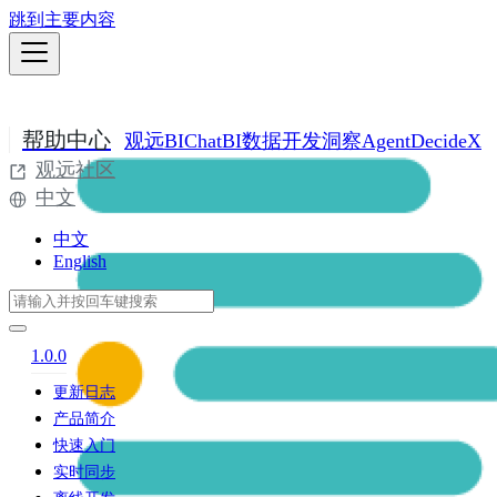
跳到主要内容
帮助中心
观远BI
ChatBI
数据开发
洞察Agent
DecideX
观远社区
中文
中文
English
1.0.0
更新日志
产品简介
快速入门
实时同步