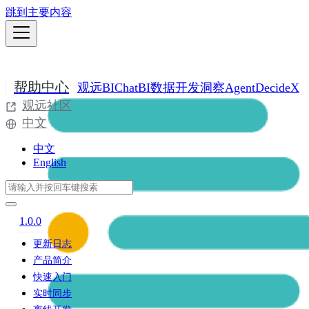
跳到主要内容
帮助中心
观远BI
ChatBI
数据开发
洞察Agent
DecideX
观远社区
中文
中文
English
1.0.0
更新日志
产品简介
快速入门
实时同步