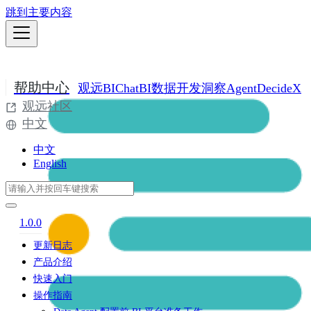
跳到主要内容
帮助中心
观远BI
ChatBI
数据开发
洞察Agent
DecideX
观远社区
中文
中文
English
1.0.0
更新日志
产品介绍
快速入门
操作指南