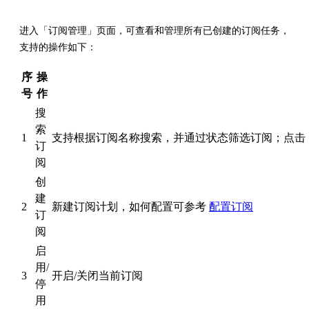
进入「订阅管理」页面，可查看和管理所有已创建的订阅任务，
支持的操作如下：
序
操
号
作
搜
索
1
支持根据订阅名称搜索，并通过状态筛选订阅；点击
订
阅
创
建
2
新建订阅计划，如何配置可参考
配置订阅
订
阅
启
用/
3
开启/关闭当前订阅
停
用