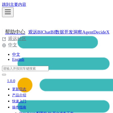
跳到主要内容
帮助中心
观远BI
ChatBI
数据开发
洞察Agent
DecideX
观远社区
中文
中文
English
1.0.0
更新日志
产品介绍
快速入门
操作指南