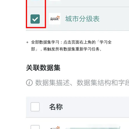
全部数据集学习：点击页面右上角的「学习全
部」，将触发所有数据集重新学习任务。