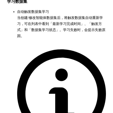
学习数据集
自动触发数据集学习
当创建/修改智能体数据集后，将触发数据集自动重新学
习，可在列表中看到「最新学习完成时间」、「触发方
式」和「数据集学习状态」。学习失败时，会提示失败原
因。