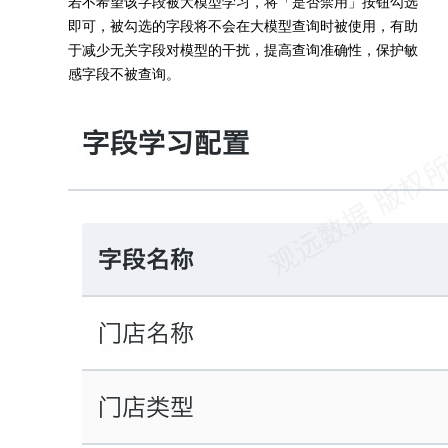
若不希望该字段被大模型学习，将「是否禁用」按钮勾选
即可，被勾选的字段将不会在大模型查询时被使用，有助
于减少无关字段对模型的干扰，提高查询准确性，保护敏
感字段不被查询。