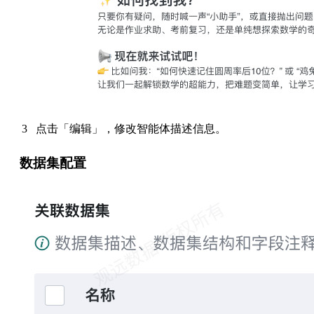
3
点击「编辑」，修改智能体描述信息。
数据集配置