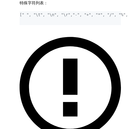
特殊字符列表：
[" ", "\t", "\n", "\r","-", "+", "*", "/", "%"