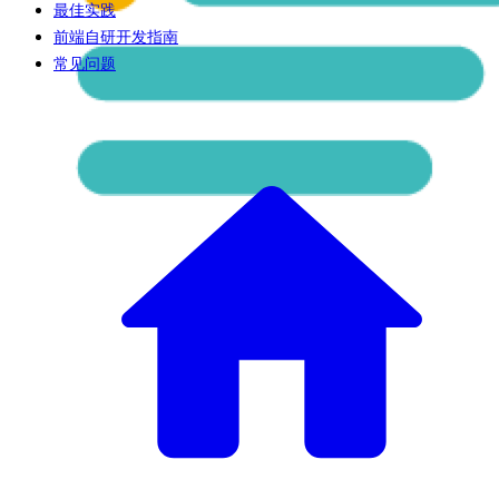
最佳实践
前端自研开发指南
常见问题