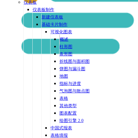
仪表板
仪表板制作
新建仪表板
基础卡片制作
可视化图表
概述
柱形图
条形图
折线图与面积图
饼图与漏斗图
地图
指标与进度
气泡图与散点图
表格
其他类型
图表配置
绘图引擎 2.0
中国式报表
表格填报