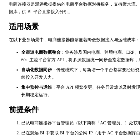
电商连接器是观远数据提供的电商平台数据对接服务，支持聚水潭、唯
据库，供 BI 平台直接接入分析。
适用场景
在以下业务场景中，电商连接器能够显著降低数据接入与运维成本：
全渠道电商数据整合
：业务涉及国内电商、跨境电商、ERP
60+ 主流平台官方 API，将多源数据统一同步至指定数据库
自动化数据同步
：传统模式下，每新增一个平台都需要经历资
续投入开发人力。
集中监控与运维
：平台 API 频繁变更、任务异常难以及
长期稳定运行。
前提条件
已从电商连接器平台管理员（以下简称「AC 管理员」）处
已在观远 BI 中获取 BI 平台的公网 IP（用于 AC 平台