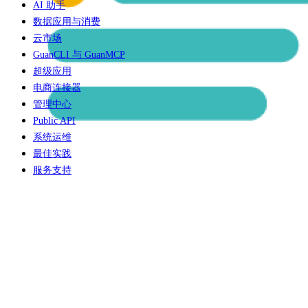
AI 助手
数据应用与消费
云市场
GuanCLI 与 GuanMCP
超级应用
电商连接器
管理中心
Public API
系统运维
最佳实践
服务支持