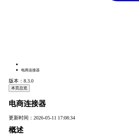
电商连接器
版本：8.3.0
本页总览
电商连接器
更新时间：
2026-05-11 17:08:34
概述