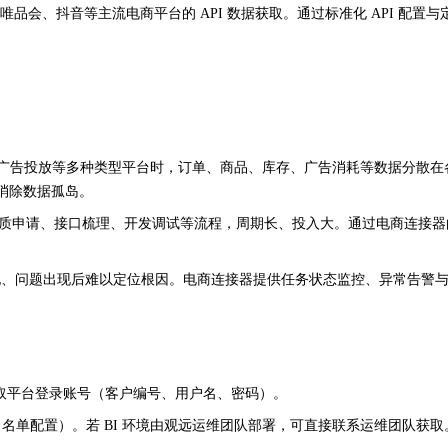
品会、抖音等主流电商平台的 API 数据获取。通过标准化 API 配
、广告投放等多种类型平台时，订单、商品、库存、广告消耗等数据分散
，消除数据孤岛。
质申请、接口梳理、开发调试等流程，周期长、投入大。通过电商连接器
时发现、问题出现后难以定位根因。电商连接器提供任务状态监控、异常告
获取平台登录账号（客户编号、用户名、密码）。
数据库白名单配置）。若 BI 环境由观远运维团队部署，可直接联系运维团队获取