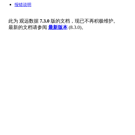
报错说明
此为
观远数据
7.3.0
版的文档，现已不再积极维护。
最新的文档请参阅
最新版本
(
8.3.0
)。