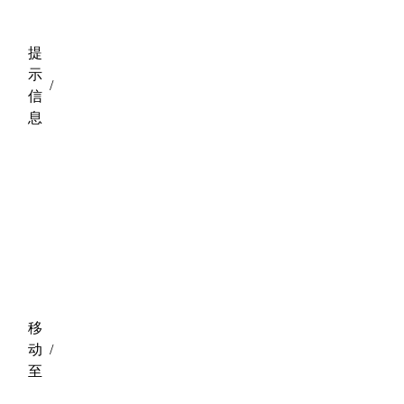
提
示
/
信
息
移
动
/
至