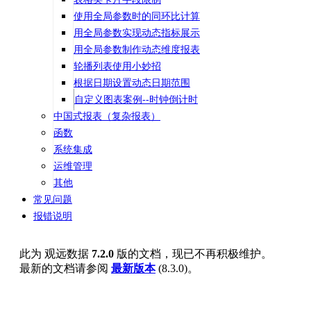
使用全局参数时的同环比计算
用全局参数实现动态指标展示
用全局参数制作动态维度报表
轮播列表使用小妙招
根据日期设置动态日期范围
自定义图表案例--时钟倒计时
中国式报表（复杂报表）
函数
系统集成
运维管理
其他
常见问题
报错说明
此为
观远数据
7.2.0
版的文档，现已不再积极维护。
最新的文档请参阅
最新版本
(
8.3.0
)。