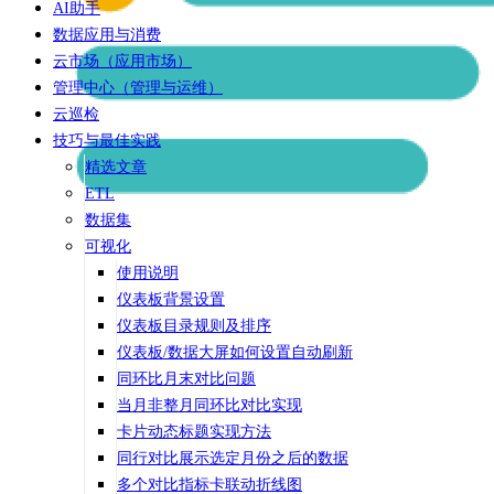
AI助手
数据应用与消费
云市场（应用市场）
管理中心（管理与运维）
云巡检
技巧与最佳实践
精选文章
ETL
数据集
可视化
使用说明
仪表板背景设置
仪表板目录规则及排序
仪表板/数据大屏如何设置自动刷新
同环比月末对比问题
当月非整月同环比对比实现
卡片动态标题实现方法
同行对比展示选定月份之后的数据
多个对比指标卡联动折线图