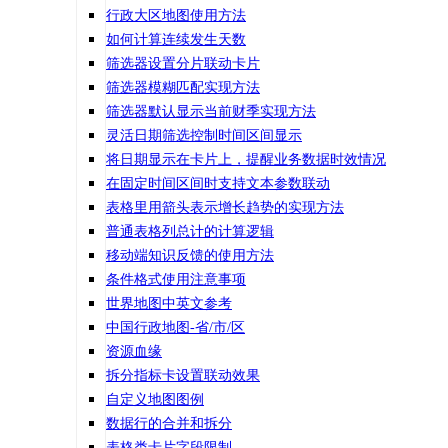
行政大区地图使用方法
如何计算连续发生天数
筛选器设置分片联动卡片
筛选器模糊匹配实现方法
筛选器默认显示当前财季实现方法
灵活日期筛选控制时间区间显示
将日期显示在卡片上，提醒业务数据时效情况
在固定时间区间时支持文本参数联动
表格里用箭头表示增长趋势的实现方法
普通表格列总计的计算逻辑
移动端知识反馈的使用方法
条件格式使用注意事项
世界地图中英文参考
中国行政地图-省/市/区
资源血缘
拆分指标卡设置联动效果
自定义地图图例
数据行的合并和拆分
表格类卡片字段限制