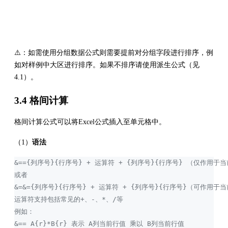
⚠️：如需使用分组数据公式则需要提前对分组字段进行排序，例
如对样例中大区进行排序。如果不排序请使用派生公式（见
4.1）。
3.4 格间计算
格间计算公式可以将Excel公式插入至单元格中。
（1）
语法
&=={列序号}{行序号} + 运算符 + {列序号}{行序号} （仅作用
或者
&=&={列序号}{行序号} + 运算符 + {列序号}{行序号}（可作
运算符支持包括常见的+、-、*、/等
例如：
&== A{r}*B{r} 表示 A列当前行值 乘以 B列当前行值