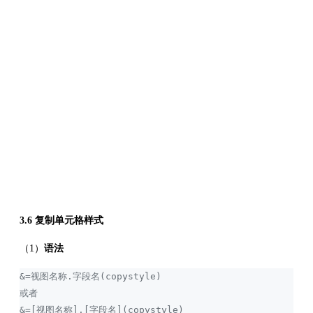
3.6 复制单元格样式
（1）
语法
&=视图名称.字段名(copystyle)
或者
&=[视图名称].[字段名](copystyle)