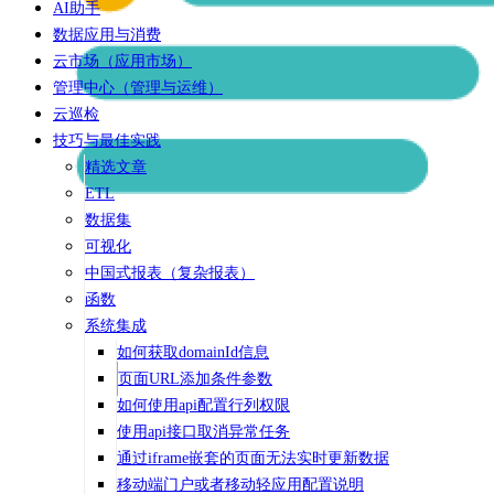
AI助手
数据应用与消费
云市场（应用市场）
管理中心（管理与运维）
云巡检
技巧与最佳实践
精选文章
ETL
数据集
可视化
中国式报表（复杂报表）
函数
系统集成
如何获取domainId信息
页面URL添加条件参数
如何使用api配置行列权限
使用api接口取消异常任务
通过iframe嵌套的页面无法实时更新数据
移动端门户或者移动轻应用配置说明