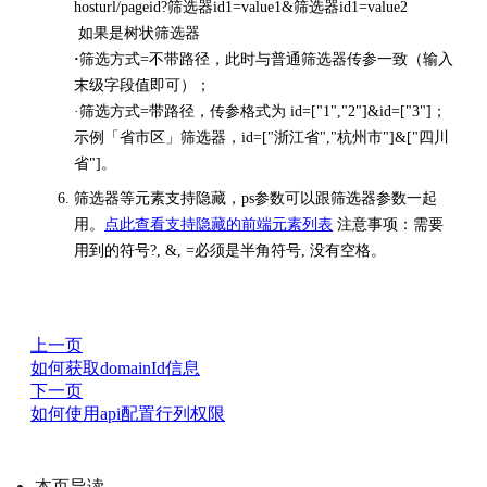
hosturl/pageid?筛选器id1=value1&筛选器id1=value2
如果是树状筛选器
·
筛选方式=不带路径，此时与普通筛选器传参一致（输入
末级字段值即可）；
·筛选方式=带路径，传参格式为 id=["1","2"]&id=["3"]；
示例「省市区」筛选器，id=["浙江省","杭州市"]&["四川
省"]。
筛选器等元素支持隐藏，ps参数可以跟筛选器参数一起
用。
点此查看支持隐藏的前端元素列表
注意事项：需要
用到的符号?, &, =必须是半角符号, 没有空格。
上一页
如何获取domainId信息
下一页
如何使用api配置行列权限
本页导读