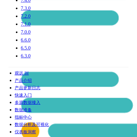
7.4.0
7.3.0
7.2.0
7.1.0
7.0.0
6.6.0
6.5.0
6.3.0
观远 BI
产品介绍
产品更新日志
快速入门
多源数据接入
数据准备
指标中心
数据分析及可视化
仪表板洞察