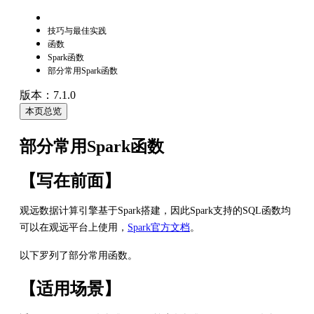
技巧与最佳实践
函数
Spark函数
部分常用Spark函数
版本：7.1.0
本页总览
部分常用Spark函数
【写在前面】
观远数据计算引擎基于Spark搭建，因此Spark支持的SQL函数均
可以在观远平台上使用，
Spark官方文档
。
以下罗列了部分常用函数。
【适用场景】