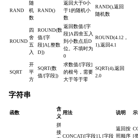
随
返回大于0小
RAND(),返回
RAND
机
RAND()
于1的随机小
随机数
数
数
返回数值/[字
四
ROUND(数
段]A四舍五入
舍
值/[字
ROUND(4.12，
ROUND
到小数点后D
五
段]A[,整数
1),返回4.1
位。不填时为
入
D])
0
开
求数值/[字段]
SQRT(数
SQRT(4),返回
SQRT
平
的根号，需要
值/[字段])
2.0
方
大于等于零
字符串
含
函数
用法
说明
示
义
拼
返回按
C
接
CONCAT([字段1], [字段
照顺序
[