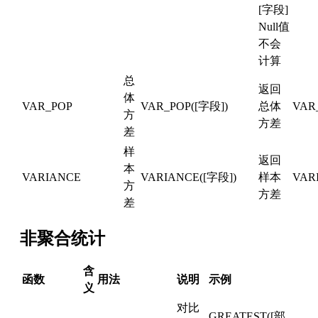
[字段]
Null值
不会
计算
总
返回
体
VAR_POP
VAR_POP([字段])
总体
VAR
方
方差
差
样
返回
本
VARIANCE
VARIANCE([字段])
样本
VAR
方
方差
差
非聚合统计
含
函数
用法
说明
示例
义
对比
GREATEST([部