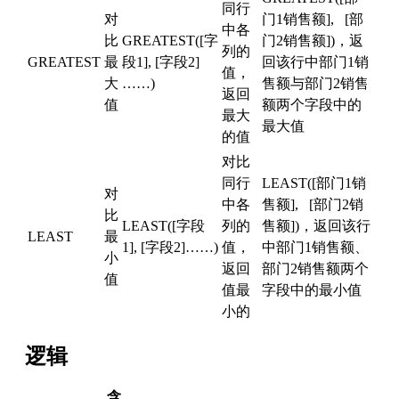
同行
对
门1销售额], [部
中各
比
GREATEST([字
门2销售额])，返
列的
GREATEST
最
段1], [字段2]
回该行中部门1销
值，
大
……)
售额与部门2销售
返回
值
额两个字段中的
最大
最大值
的值
对比
同行
LEAST([部门1销
对
中各
售额], [部门2销
比
LEAST([字段
列的
售额])，返回该行
LEAST
最
1], [字段2]……)
值，
中部门1销售额、
小
返回
部门2销售额两个
值
值最
字段中的最小值
小的
逻辑
含