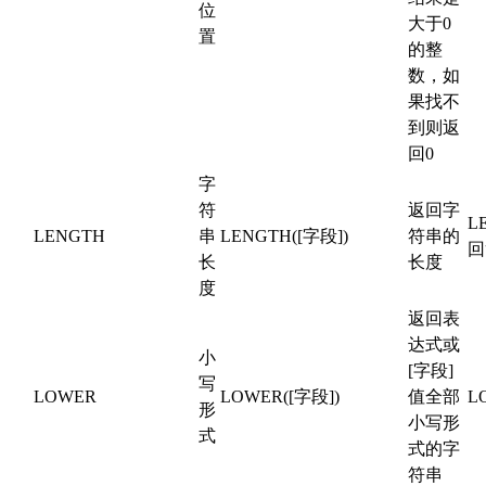
位
大于0
置
的整
数，如
果找不
到则返
回0
字
符
返回字
L
LENGTH
串
LENGTH([字段])
符串的
回
长
长度
度
返回表
达式或
小
[字段]
写
LOWER
LOWER([字段])
值全部
L
形
小写形
式
式的字
符串