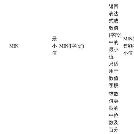
返回
表达
式或
数值
[字段]
最
MI
中的
MIN
小
MIN([字段])
售额
最小
值
小值
值，
只适
用于
数值
字段
求数
值类
型的
中位
数及
百分