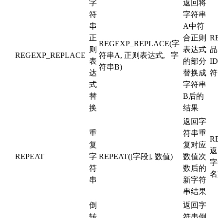
字
返回将
符
字符串
串
A中符
正
合正则
R
REGEXP_REPLACE(字
则
表达式
品
REGEXP_REPLACE
符串A, 正则表达式, 字
表
的部分
I
符串B)
达
替换成
符
式
字符串
替
B后的
换
结果
返回字
重
符串重
R
复
复对应
返
REPEAT
字
REPEAT([字段], 数值)
数值次
字
符
数后的
名
串
新字符
串结果
倒
返回字
转
符串倒