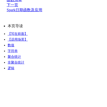
下一页
Spark日期函数及应用
本页导读
【写在前面】
【适用场景】
数值
字符串
聚合统计
非聚合统计
逻辑