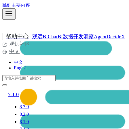
跳到主要内容
帮助中心
观远BI
ChatBI
数据开发
洞察Agent
DecideX
观远社区
中文
中文
English
7.1.0
8.3.0
8.2.0
8.1.0