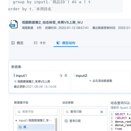
  group by input1.`商品ID`) AS a ) t 
order by t.`本周排名`