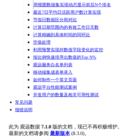
用视图数据集实现动态显示前后N个排名
最近7日平均日活跃用户数计算实现
节假日数据区分和对比
计算日期范围内的有效工作日天数
计算精确到具体时间的同环比
空值处理
利用预警实现对数值字段变化的监控
按比例快速排序出数值的Top N%
观远服务白名单列表
移动端集成表单录入
如何制作一个英文页面
观远平台性能测试案例
并发用户的数量及相关可用性测试
常见问题
报错说明
此为
观远数据
7.1.0
版的文档，现已不再积极维护。
最新的文档请参阅
最新版本
(
8.3.0
)。