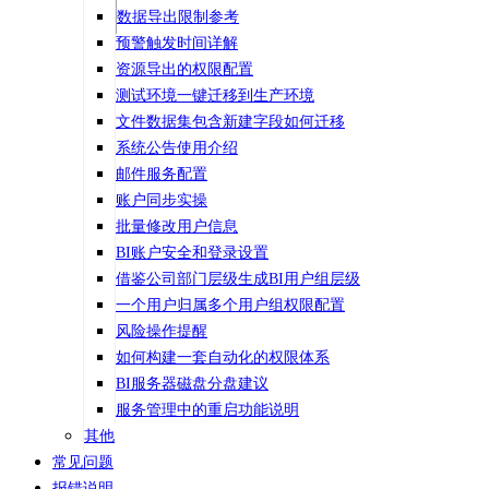
数据导出限制参考
预警触发时间详解
资源导出的权限配置
测试环境一键迁移到生产环境
文件数据集包含新建字段如何迁移
系统公告使用介绍
邮件服务配置
账户同步实操
批量修改用户信息
BI账户安全和登录设置
借鉴公司部门层级生成BI用户组层级
一个用户归属多个用户组权限配置
风险操作提醒
如何构建一套自动化的权限体系
BI服务器磁盘分盘建议
服务管理中的重启功能说明
其他
常见问题
报错说明