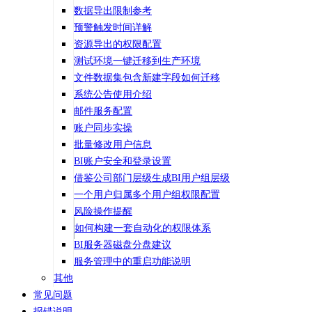
数据导出限制参考
预警触发时间详解
资源导出的权限配置
测试环境一键迁移到生产环境
文件数据集包含新建字段如何迁移
系统公告使用介绍
邮件服务配置
账户同步实操
批量修改用户信息
BI账户安全和登录设置
借鉴公司部门层级生成BI用户组层级
一个用户归属多个用户组权限配置
风险操作提醒
如何构建一套自动化的权限体系
BI服务器磁盘分盘建议
服务管理中的重启功能说明
其他
常见问题
报错说明