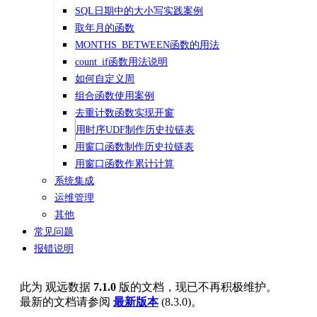
SQL日期中的大小写实践案例
取年月的函数
MONTHS_BETWEEN函数的用法
count_if函数用法说明
如何自定义周
组合函数使用案例
去重计数函数实现开窗
用时序UDF制作历史拉链表
用窗口函数制作历史拉链表
用窗口函数作累计计算
系统集成
运维管理
其他
常见问题
报错说明
此为
观远数据
7.1.0
版的文档，现已不再积极维护。
最新的文档请参阅
最新版本
(
8.3.0
)。