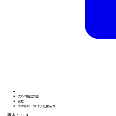
技巧与最佳实践
函数
用时序UDF制作历史拉链表
版本：7.1.0