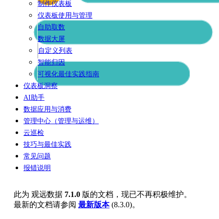
制作仪表板
仪表板使用与管理
自助取数
数据大屏
自定义列表
智能归因
可视化最佳实践指南
仪表板洞察
AI助手
数据应用与消费
管理中心（管理与运维）
云巡检
技巧与最佳实践
常见问题
报错说明
此为
观远数据
7.1.0
版的文档，现已不再积极维护。
最新的文档请参阅
最新版本
(
8.3.0
)。