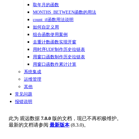
取年月的函数
MONTHS_BETWEEN函数的用法
count_if函数用法说明
如何自定义周
组合函数使用案例
去重计数函数实现开窗
用时序UDF制作历史拉链表
用窗口函数制作历史拉链表
用窗口函数作累计计算
系统集成
运维管理
其他
常见问题
报错说明
此为
观远数据
7.0.0
版的文档，现已不再积极维护。
最新的文档请参阅
最新版本
(
8.3.0
)。