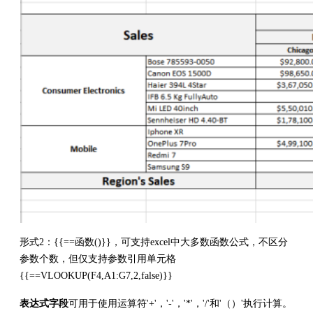
形式2：{{==函数()}}，可支持excel中大多数函数公式，不区分
参数个数，但仅支持参数引用单元格
{{==VLOOKUP(F4,A1:G7,2,false)}}
表达式字段
可用于使用运算符'+'，'-'，'*'，'/'和'（）'执行计算。