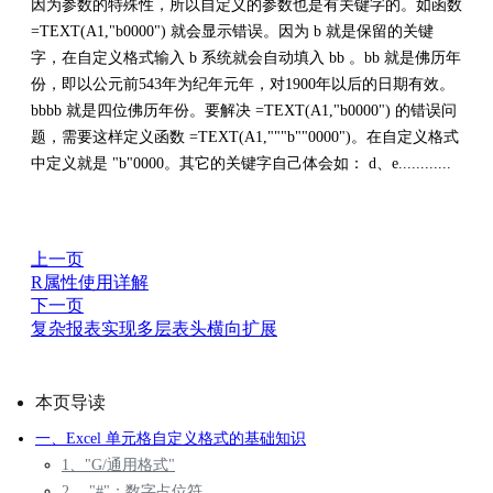
因为参数的特殊性，所以自定义的参数也是有关键字的。如函数
=TEXT(A1,"b0000") 就会显示错误。因为 b 就是保留的关键
字，在自定义格式输入 b 系统就会自动填入 bb 。bb 就是佛历年
份，即以公元前543年为纪年元年，对1900年以后的日期有效。
bbbb 就是四位佛历年份。要解决 =TEXT(A1,"b0000") 的错误问
题，需要这样定义函数 =TEXT(A1,"""b""0000")。在自定义格式
中定义就是 "b"0000。其它的关键字自己体会如： d、e............
上一页
R属性使用详解
下一页
复杂报表实现多层表头横向扩展
本页导读
一、Excel 单元格自定义格式的基础知识
1、"G/通用格式"
2、 "#"：数字占位符