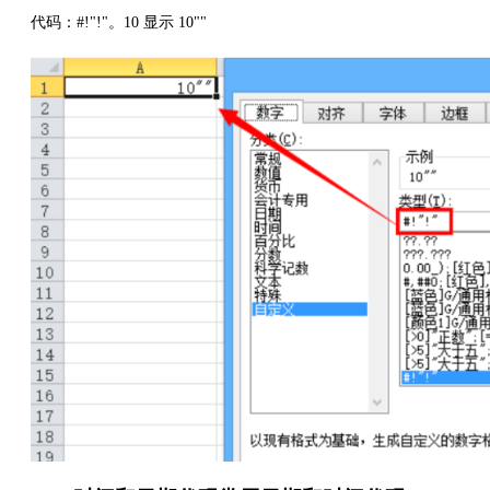
代码：#!"!"。10 显示 10""