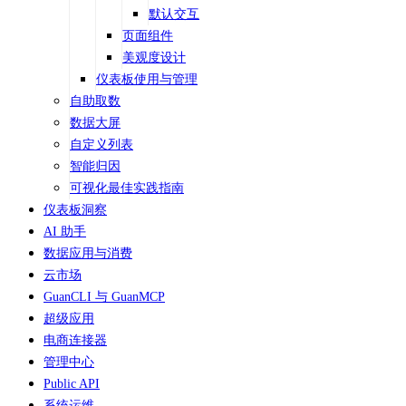
默认交互
页面组件
美观度设计
仪表板使用与管理
自助取数
数据大屏
自定义列表
智能归因
可视化最佳实践指南
仪表板洞察
AI 助手
数据应用与消费
云市场
GuanCLI 与 GuanMCP
超级应用
电商连接器
管理中心
Public API
系统运维