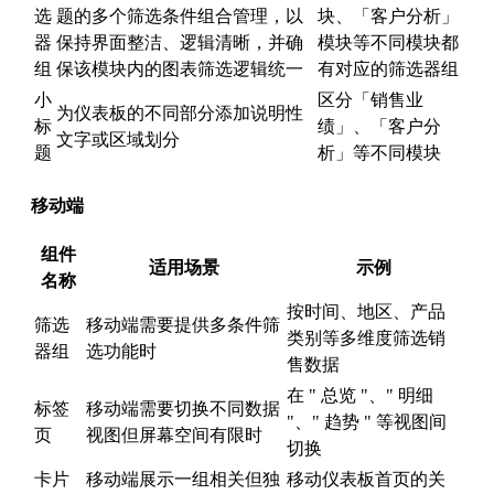
选
题的多个筛选条件组合管理，以
块、「客户分析」
器
保持界面整洁、逻辑清晰，并确
模块等不同模块都
组
保该模块内的图表筛选逻辑统一
有对应的筛选器组
小
区分「销售业
为仪表板的不同部分添加说明性
标
绩」、「客户分
文字或区域划分
题
析」等不同模块
移动端
组件
适用场景
示例
名称
按时间、地区、产品
筛选
移动端需要提供多条件筛
类别等多维度筛选销
器组
选功能时
售数据
在 " 总览 "、" 明细
标签
移动端需要切换不同数据
"、" 趋势 " 等视图间
页
视图但屏幕空间有限时
切换
卡片
移动端展示一组相关但独
移动仪表板首页的关