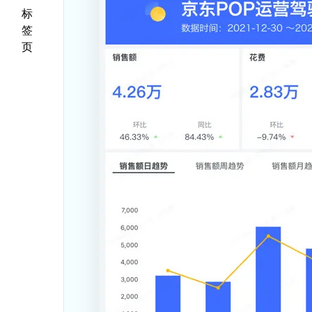
标
签
页