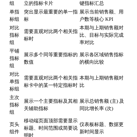
组
立的指标卡片
键指标汇总
单指
突出显示最重要的单一指
展示当前销售额、用
标组
标
户数等核心 KPI
对比
本期与上期销售额对
需要直观对比两个相关指
指标
比、目标与实际完成
标时
组
率对比
平铺
展示多个同等重要指标的
展示各区域销售指标
指标
数值
的横向比较
组
对比
需要直观对比两个相关指
本期与上期销售额对
单指
标卡中的某一特定指标时
比
标组
主次
展示一个主要指标及其相
展示总销售额 (主) 及
指标
关辅助指标
同比增长率 (次)
组
移动端页面顶部需要显示
页头
仪表板标题、数据更
标题、时间范围或简要说
组件
新时间显示
明时