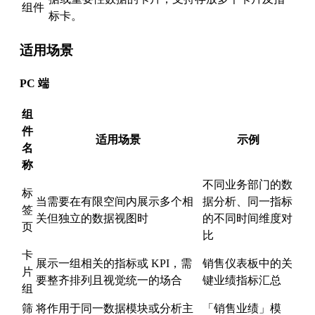
组件
标卡。
适用场景
PC 端
组
件
适用场景
示例
名
称
不同业务部门的数
标
当需要在有限空间内展示多个相
据分析、同一指标
签
关但独立的数据视图时
的不同时间维度对
页
比
卡
展示一组相关的指标或 KPI，需
销售仪表板中的关
片
要整齐排列且视觉统一的场合
键业绩指标汇总
组
筛
将作用于同一数据模块或分析主
「销售业绩」模