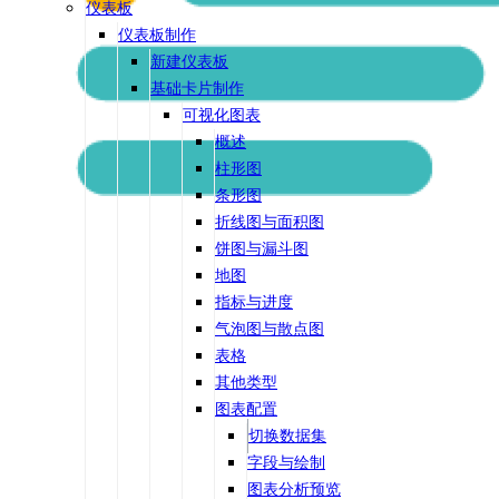
仪表板
仪表板制作
新建仪表板
基础卡片制作
可视化图表
概述
柱形图
条形图
折线图与面积图
饼图与漏斗图
地图
指标与进度
气泡图与散点图
表格
其他类型
图表配置
切换数据集
字段与绘制
图表分析预览