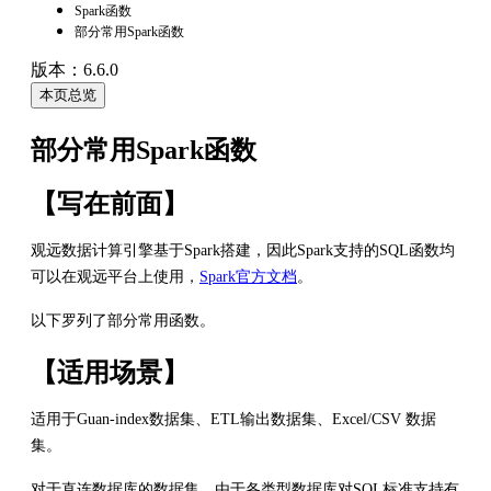
Spark函数
部分常用Spark函数
版本：6.6.0
本页总览
部分常用Spark函数
【写在前面】
观远数据计算引擎基于Spark搭建，因此Spark支持的SQL函数均
可以在观远平台上使用，
Spark官方文档
。
以下罗列了部分常用函数。
【适用场景】
适用于Guan-index数据集、ETL输出数据集、Excel/CSV 数据
集。
对于直连数据库的数据集，由于各类型数据库对SQL标准支持有