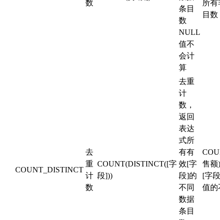
数
所有
条目
目数
数
NULL
值不
会计
算
去重
计
数，
返回
表达
式所
去
有有
COU
重
COUNT(DISTINCT([字
效[字
售额
COUNT_DISTINCT
计
段]))
段]的
[字
数
不同
值的
数据
条目