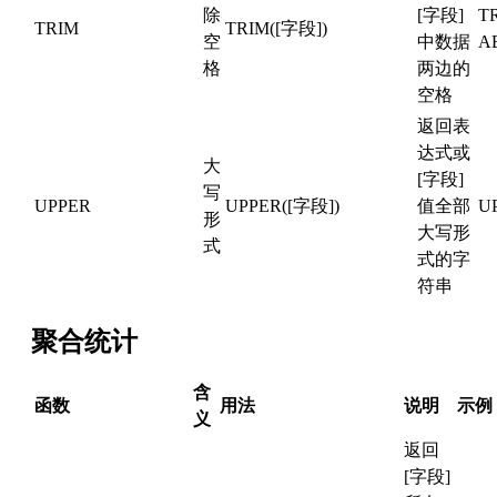
除
[字段]
T
TRIM
TRIM([字段])
空
中数据
A
格
两边的
空格
返回表
达式或
大
[字段]
写
UPPER
UPPER([字段])
值全部
U
形
大写形
式
式的字
符串
聚合统计
含
函数
用法
说明
示例
义
返回
[字段]