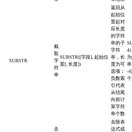
返回从
起始位
置起对
应长度
的字符
串的子
S
截
字符
4
取
SUBSTR([字段], 起始位
串，长
为
SUBSTR
字
置[, 长度])
度为可
串
符
选项；
-
串
负数索
个
引代表
从结尾
向前计
算字符
串个数
去除表
去
达式或