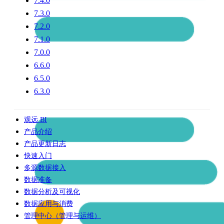
7.4.0
7.3.0
7.2.0
7.1.0
7.0.0
6.6.0
6.5.0
6.3.0
观远 BI
产品介绍
产品更新日志
快速入门
多源数据接入
数据准备
数据分析及可视化
数据应用与消费
管理中心（管理与运维）