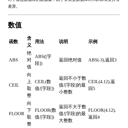
差异。
数值
含
函数
用法
说明
示例
义
绝
ABS([字
ABS
对
返回绝对值
ABS(-3),返回3
段])
值
向
返回不小于数
上
CEIL(数
CEIL(4.12),返
CEIL
值/[字段]的最
取
值/[字段])
回5
小整数
整
向
返回不大于数
下
FLOOR(数
FLOOR(4.12),
FLOOR
值/[字段]的最
取
值/[字段])
返回4
大整数
整