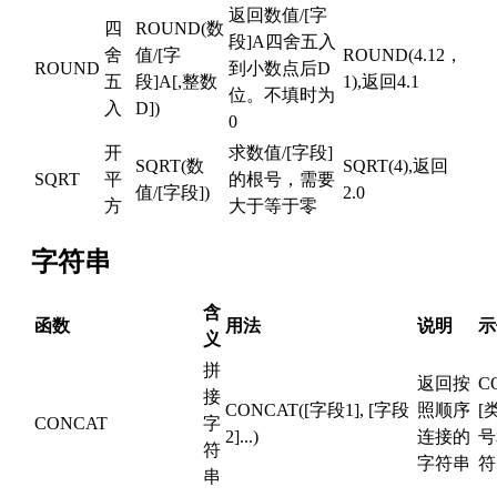
返回数值/[字
四
ROUND(数
段]A四舍五入
舍
值/[字
ROUND(4.12，
ROUND
到小数点后D
五
段]A[,整数
1),返回4.1
位。不填时为
入
D])
0
开
求数值/[字段]
SQRT(数
SQRT(4),返回
SQRT
平
的根号，需要
值/[字段])
2.0
方
大于等于零
字符串
含
函数
用法
说明
示
义
拼
返回按
C
接
CONCAT([字段1], [字段
照顺序
[
CONCAT
字
2]...)
连接的
号
符
字符串
符
串