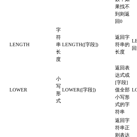
果找不
到则返
回0
字
符
返回字
L
LENGTH
串
LENGTH([字段])
符串的
回
长
长度
度
返回表
达式或
小
[字段]
写
LOWER
LOWER([字段])
值全部
L
形
小写形
式
式的字
符串
返回字
符串正
则表达