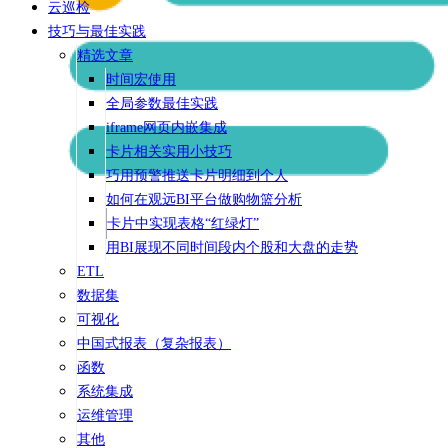
云巡检
技巧与最佳实践
精选文章
时间宏使用
全局参数最佳实践
iframe网页内嵌集成
卡片相关实用小技巧
巧用预警推送卡片明细到个人
如何在观远BI平台做购物篮分析
卡片中实现表格“红绿灯”
用BI展现不同时间段内个股和大盘的走势
ETL
数据集
可视化
中国式报表（复杂报表）
函数
系统集成
运维管理
其他