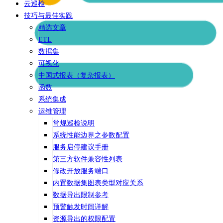
云巡检
技巧与最佳实践
精选文章
ETL
数据集
可视化
中国式报表（复杂报表）
函数
系统集成
运维管理
常规巡检说明
系统性能边界之参数配置
服务启停建议手册
第三方软件兼容性列表
修改开放服务端口
内置数据集图表类型对应关系
数据导出限制参考
预警触发时间详解
资源导出的权限配置