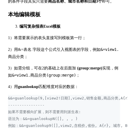
的条件字段其实只需要
商品名称、城市名称和日期3个
即可。
本地编辑模板
编写复杂报表Excel模板
1）将需要展示的表头直接写到模板第一行；
&=view1.
2）用&=表名.字段这个公式引入视图表的字段，例如
商品分类
；
3）如需分组，可在2的基础上在后面加
(
group:merge)
实现，例
&=view1.商品分类(group:merge)
如
；
4）用
guanlookup
匹配维度对应的数据：
&&=guanlookup(9,[view2!日期],view2,销售金额,商品分类,A{
----------------
如果不需要横向扩展，则不需要用到派生表:
语法为：&&=guanlookupN([], , , )
例如：&&=guanlookup9([],view2,含税价,省份, A{r}, 城市, B