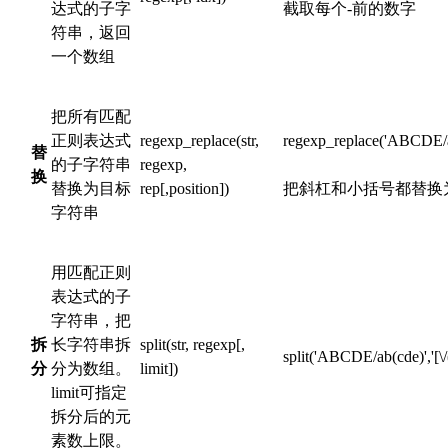
达式的子字
截取每个-前的数字
符串，返回
一个数组
把所有匹配
正则表达式
regexp_replace(str,
regexp_replace('ABCDE/ab(c
替
的子字符串
regexp,
换
替换为目标
rep[,position])
把斜杠和小括号都替换
字符串
用匹配正则
表达式的子
字符串，把
拆
长字符串拆
split(str, regexp[,
split('ABCDE/ab(cde)','[\/(
分
分为数组。
limit])
limit可指定
拆分后的元
素数上限。