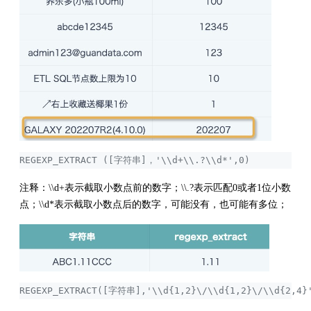
REGEXP_EXTRACT ([字符串]，'\\d+\\.?\\d*',0)
注释：\\d+表示截取小数点前的数字；\\.?表示匹配0或者1位小数
点；\\d*表示截取小数点后的数字，可能没有，也可能有多位；
REGEXP_EXTRACT([字符串],'\\d{1,2}\/\\d{1,2}\/\\d{2,4}