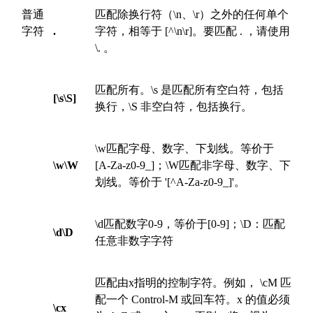
普通
匹配除换行符（\n、\r）之外的任何单个
字符
.
字符，相等于 [^\n\r]。要匹配 . ，请使用
\. 。
匹配所有。\s 是匹配所有空白符，包括
[\s\S]
换行，\S 非空白符，包括换行。
\w匹配字母、数字、下划线。等价于
\w\W
[A-Za-z0-9_]；\W匹配非字母、数字、下
划线。等价于 '[^A-Za-z0-9_]'。
\d匹配数字0-9，等价于[0-9]；\D：匹配
\d\D
任意非数字字符
匹配由x指明的控制字符。例如， \cM 匹
配一个 Control-M 或回车符。x 的值必须
\cx