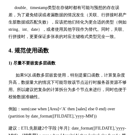
double、timestamp类型在存储时都有可能与预想的存在误
差，为了避免错误或者漏数据的情况发生（关联、行拼接时易产
生脏数据或匹配失败），应该把他们转化为更合适的类型（例如
string、int、date），或者使用其他字段作为替代。同时，关联、
行拼接时，更要保证多张表的对应主键格式类型完全一致。
4. 规范使用函数
1) 尽量不要嵌套多层函数
如果SQL函数多层嵌套使用，特别是窗口函数，计算复杂度
升高，数据量大的情况下可能导致该节点运行时服务器资源不够
用。所以建议把复杂的计算拆分为多个节点来进行，同时也便于
校验数据准确性。
例如：sum(case when [Area]='A' then [sales] else 0 end) over
(partition by date_format([FILDATE],'yyyy-MM'))
建议：ETL先新建2个字段 [年月]: date_format([FILDATE],'yyyy-