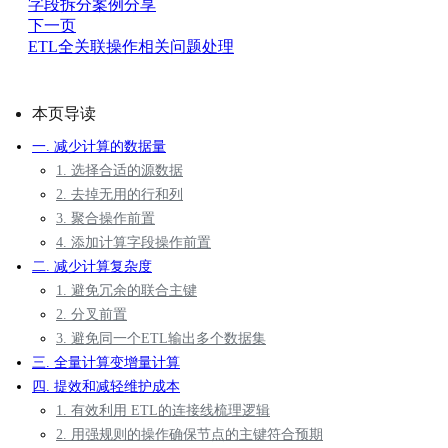
字段拆分案例分享
下一页
ETL全关联操作相关问题处理
本页导读
一. 减少计算的数据量
1. 选择合适的源数据
2. 去掉无用的行和列
3. 聚合操作前置
4. 添加计算字段操作前置
二. 减少计算复杂度
1. 避免冗余的联合主键
2. 分叉前置
3. 避免同一个ETL输出多个数据集
三. 全量计算变增量计算
四. 提效和减轻维护成本
1. 有效利用 ETL的连接线梳理逻辑
2. 用强规则的操作确保节点的主键符合预期