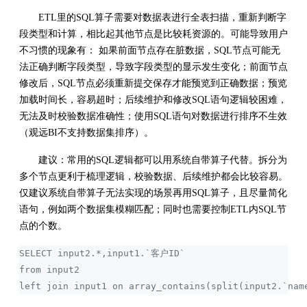
ETL里的SQL算子需要对数据表进行全表扫描，重新判断字
段类型和计算，相比起其他节点是比较耗资源的。可能导致用户
不习惯的现象有： 如果前面节点存在脏数据，SQL节点可能无
法正确判断字段类型，导致字段类型的显示发生变化；前面节点
修改后，SQL节点必须重新提交保存才能预览到正确数据；预览
加载时间长，容易超时；后续维护和修改SQL语句逻辑较困难，
无法及时校验数据准确性；使用SQL语句对数据进行排序不生效
（观远BI不支持数据集排序）。
建议：常用的SQL逻辑都可以用系统自带算子代替。拆分为
多个节点更利于梳理逻辑，校验数据、后续维护都会比较容易。
仅建议系统自带算子无法实现的场景再用SQL算子，且尽量简化
语句，例如两个数据集模糊匹配；同时也需要控制ETL内SQL节
点的个数。
SELECT input2.*,input1.`客户ID` 
from input2 
left join input1 on array_contains(split(input2.`n