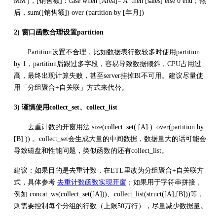
MM')，[销售额]：case when [Area]='A' then [sales] else 0 end；然
后，sum([销售额]) over (partition by [年月])
2) 窗口函数合理设置partition
Partition设置不合理，比如数据表行数较多时使用partition
by 1，partition后跟过多字段，容易导致数据倾斜，CPU占用过
高，最终出现计算失败，甚至server挂掉BI不可用。建议尽量使
用「分组聚合+自关联」方式来代替。
3) 谨慎使用collect_set、collect_list
去重计数的开窗用法 size(collect_set( [A] ) over(partition by
[B] )) 。collect_set会生成大量的中间数据，数据量大的话可能会
导致磁盘和性能问题，类似函数的还有collect_list。
建议：如果目的是去重计数，在ETL里改为分组聚合+自关联方
式，具体参考
去重计数函数实现开窗
；如果用于字符串拼接，
例如 concat_ws(collect_set([A]))、collect_list(struct([A],[B]))等，
则需要控制每个分组的行数（上限50万行），尽量减少数据量。