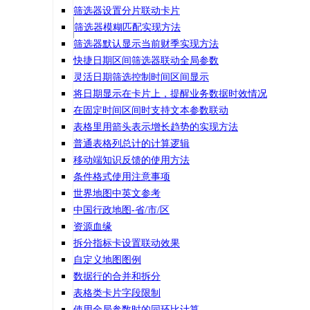
筛选器设置分片联动卡片
筛选器模糊匹配实现方法
筛选器默认显示当前财季实现方法
快捷日期区间筛选器联动全局参数
灵活日期筛选控制时间区间显示
将日期显示在卡片上，提醒业务数据时效情况
在固定时间区间时支持文本参数联动
表格里用箭头表示增长趋势的实现方法
普通表格列总计的计算逻辑
移动端知识反馈的使用方法
条件格式使用注意事项
世界地图中英文参考
中国行政地图-省/市/区
资源血缘
拆分指标卡设置联动效果
自定义地图图例
数据行的合并和拆分
表格类卡片字段限制
使用全局参数时的同环比计算