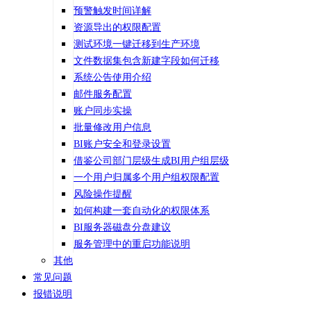
预警触发时间详解
资源导出的权限配置
测试环境一键迁移到生产环境
文件数据集包含新建字段如何迁移
系统公告使用介绍
邮件服务配置
账户同步实操
批量修改用户信息
BI账户安全和登录设置
借鉴公司部门层级生成BI用户组层级
一个用户归属多个用户组权限配置
风险操作提醒
如何构建一套自动化的权限体系
BI服务器磁盘分盘建议
服务管理中的重启功能说明
其他
常见问题
报错说明