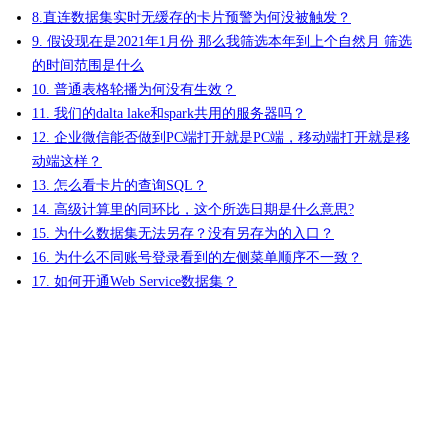
8.直连数据集实时无缓存的卡片预警为何没被触发？
9. 假设现在是2021年1月份 那么我筛选本年到上个自然月 筛选
的时间范围是什么
10. 普通表格轮播为何没有生效？
11. 我们的dalta lake和spark共用的服务器吗？
12. 企业微信能否做到PC端打开就是PC端，移动端打开就是移
动端这样？
13. 怎么看卡片的查询SQL？
14. 高级计算里的同环比，这个所选日期是什么意思?
15. 为什么数据集无法另存？没有另存为的入口？
16. 为什么不同账号登录看到的左侧菜单顺序不一致？
17. 如何开通Web Service数据集？