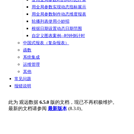
用全局参数实现动态指标展示
用全局参数制作动态维度报表
轮播列表使用小妙招
根据日期设置动态日期范围
自定义图表案例--时钟倒计时
中国式报表（复杂报表）
函数
系统集成
运维管理
其他
常见问题
报错说明
此为
观远数据
6.5.0
版的文档，现已不再积极维护。
最新的文档请参阅
最新版本
(
8.3.0
)。