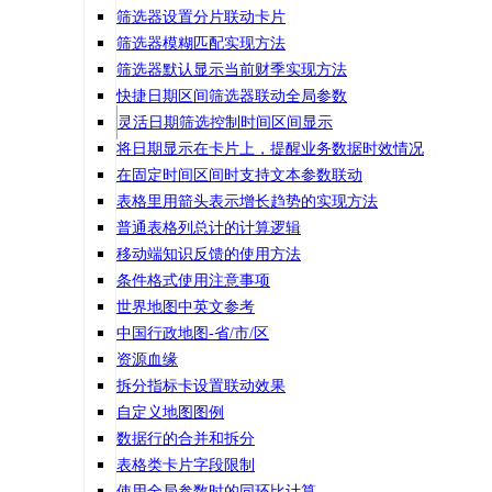
筛选器设置分片联动卡片
筛选器模糊匹配实现方法
筛选器默认显示当前财季实现方法
快捷日期区间筛选器联动全局参数
灵活日期筛选控制时间区间显示
将日期显示在卡片上，提醒业务数据时效情况
在固定时间区间时支持文本参数联动
表格里用箭头表示增长趋势的实现方法
普通表格列总计的计算逻辑
移动端知识反馈的使用方法
条件格式使用注意事项
世界地图中英文参考
中国行政地图-省/市/区
资源血缘
拆分指标卡设置联动效果
自定义地图图例
数据行的合并和拆分
表格类卡片字段限制
使用全局参数时的同环比计算