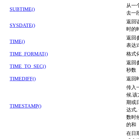
从一
SUBTIME()
去一
返回
SYSDATE()
时的
返回
TIME()
表达
TIME_FORMAT()
格式
返回
TIME_TO_SEC()
秒数
TIMEDIFF()
返回
传入
候,
期或
TIMESTAMP()
达式,
数时候
的和
在日