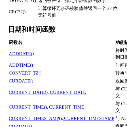
TRUNCATE()
返回被舍位至指定小数位数的数字
计算循环冗余码校验值并返回一个 32 位
CRC32()
无符号值
日期和时间函数
函数名
功能
将时
ADDDATE()
到日
ADDTIME()
时间
CONVERT_TZ()
转换
CURDATE()
返回
与 CU
CURRENT_DATE(), CURRENT_DATE
义
与 CU
CURRENT_TIME(), CURRENT_TIME
义
CURRENT_TIMESTAMP(), CURRENT_TIMESTAMP
与 N
CURTIME()
返回