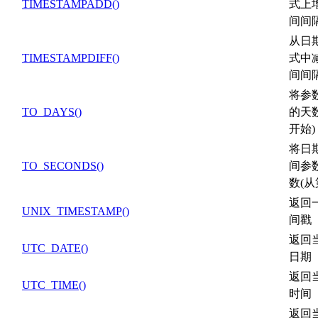
TIMESTAMPADD()
式上
间间
从日
TIMESTAMPDIFF()
式中
间间
将参
TO_DAYS()
的天数
开始)
将日
TO_SECONDS()
间参
数(从
返回一
UNIX_TIMESTAMP()
间戳
返回当
UTC_DATE()
日期
返回当
UTC_TIME()
时间
返回当