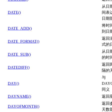
从日
DATE()
间表
日期
将时
DATE_ADD()
到日
返回
DATE_FORMAT()
式的
从日
DATE_SUB()
的时
返回
DATEDIFF()
隔的
与
DAY()
DAY
同义
DAYNAME()
返回
返回
DAYOFMONTH()
天数部