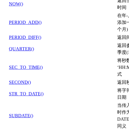
返回
NOW()
时间
在年
PERIOD_ADD()
添加
个月)
PERIOD_DIFF()
返回
返回
QUARTER()
季度(1
将秒
SEC_TO_TIME()
‘HH:
式
SECOND()
返回秒
将字
STR_TO_DATE()
日期
当传
时作
SUBDATE()
DATE
同义