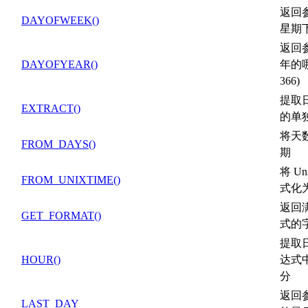
返回
DAYOFWEEK()
星期
返回
DAYOFYEAR()
年的哪
366)
提取
EXTRACT()
的单
将天
FROM_DAYS()
期
将 U
FROM_UNIXTIME()
式化
返回
GET_FORMAT()
式的
提取
HOUR()
达式
分
返回
LAST_DAY