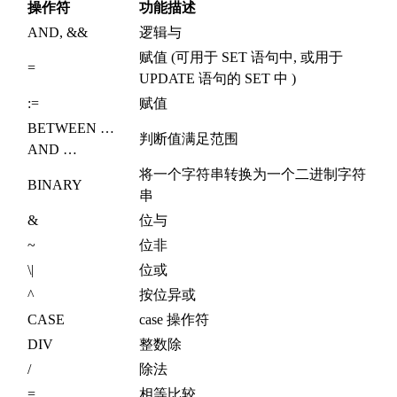
操作符
功能描述
AND, &&
逻辑与
赋值 (可用于 SET 语句中, 或用于
=
UPDATE 语句的 SET 中 )
:=
赋值
BETWEEN …
判断值满足范围
AND …
将一个字符串转换为一个二进制字符
BINARY
串
&
位与
~
位非
\|
位或
^
按位异或
CASE
case 操作符
DIV
整数除
/
除法
=
相等比较