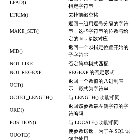
LPAD()
指定字符串
LTRIM()
去掉前缀空格
返回一组用逗号分隔的字符
MAKE_SET()
串，这些字符串的位数与给
定的 bits 参数对应
返回一个以指定位置开始的
MID()
子字符串
NOT LIKE
否定简单模式匹配
NOT REGEXP
REGEXP 的否定形式
返回一个数值的八进制表
OCT()
示，形式为字符串
OCTET_LENGTH()
与 LENGTH() 功能相同
返回该参数最左侧字符的字
ORD()
符编码
POSITION()
与 LOCATE() 功能相同
使参数逃逸，为了在 SQL 语
QUOTE()
句中使用